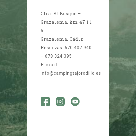
Ctra. El Bosque –
Grazalema, km 47 1 1
6.
Grazalema, Cádiz
Reservas:
670 407 940
–
678 324 395
E-mail:
info@campingtajorodillo.es