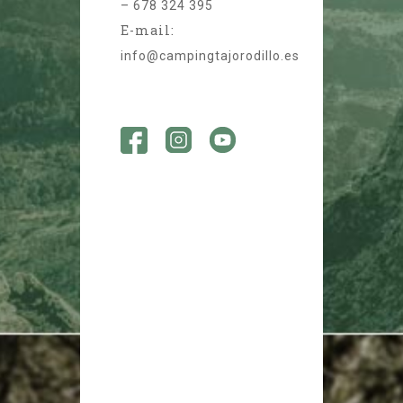
–
678 324 395
E-mail:
info@campingtajorodillo.es