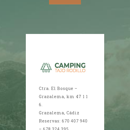
Ctra. El Bosque –
Grazalema, km 47 1 1
6.
Grazalema, Cádiz
Reservas:
670 407 940
–
678 324 395