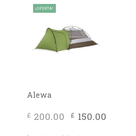
¡OFERTA!
Alewa
El
El
200.00
150.00
£
£
precio
precio
original
actual