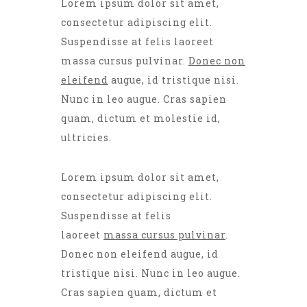
Lorem ipsum dolor sit amet,
era:
es:
consectetur adipiscing elit.
£200.00.
£150.0
Suspendisse at felis laoreet
massa cursus pulvinar.
Donec non
eleifend
augue, id tristique nisi.
Nunc in leo augue. Cras sapien
quam, dictum et molestie id,
ultricies.
Lorem ipsum dolor sit amet,
consectetur adipiscing elit.
Suspendisse at felis
laoreet
massa cursus pulvinar
.
Donec non eleifend augue, id
tristique nisi. Nunc in leo augue.
Cras sapien quam, dictum et